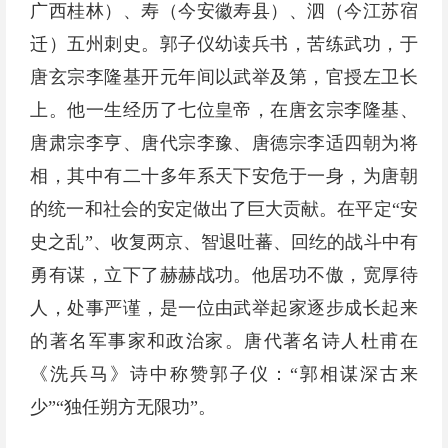
广西桂林）、寿（今安徽寿县）、泗（今江苏宿
迁）五州刺史。郭子仪幼读兵书，苦练武功，于
唐玄宗李隆基开元年间以武举及第，官授左卫长
上。他一生经历了七位皇帝，在唐玄宗李隆基、
唐肃宗李亨、唐代宗李豫、唐德宗李适四朝为将
相，其中有二十多年系天下安危于一身，为唐朝
的统一和社会的安定做出了巨大贡献。在平定“安
史之乱”、收复两京、智退吐蕃、回纥的战斗中有
勇有谋，立下了赫赫战功。他居功不傲，宽厚待
人，处事严谨，是一位由武举起家逐步成长起来
的著名军事家和政治家。唐代著名诗人杜甫在
《洗兵马》诗中称赞郭子仪：“郭相谋深古来
少”“独任朔方无限功”。