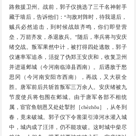
路救援卫州。战前，郭子仪挑选了三千名神射手
藏于墙后，告诉他们：“与敌对阵时，待我退后，
贼兵必然追击，到时候战鼓齐鸣，你们即登营
垒，万箭齐发，杀退敌兵。”随后，率兵将与安庆
绪交战。叛军果然中计，被打得四处逃散，郭子
仪遂率军追杀，活捉了伪郑王安庆和，收复卫州
并进逼邺城（今河南临漳县西南）。后遇敌于愁
思冈（今河南安阳市西南），再战，又大获全
胜。唐军前后共斩首叛军三万余人。安庆绪被九
节度使兵将包围在邺城。由于唐军各部不相统
属，宦官鱼朝恩又处处掣肘［chèzhǒu］，从冬到
春，竟未破城。郭子仪下令凿渠引漳河水灌入城
中，城内成了汪洋，仍不能攻破。这时城中柴尽