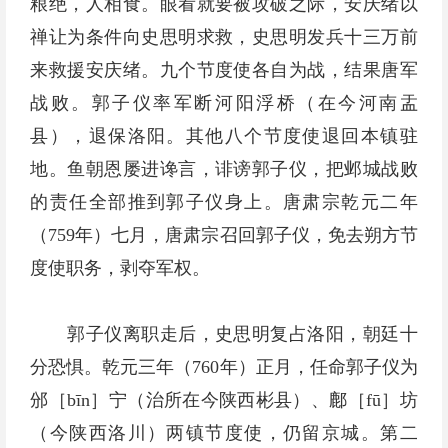
粮绝，人相食。眼看就要被攻破之际，安庆绪以
禅让为条件向史思明求救，史思明发兵十三万前
来救援安庆绪。九个节度使各自为战，结果唐军
战败。郭子仪率军断河阳浮桥（在今河南盂
县），退保洛阳。其他八个节度使退回本镇驻
地。鱼朝恩屡进谗言，诽谤郭子仪，把邺城战败
的责任全部推到郭子仪身上。唐肃宗乾元二年
（759年）七月，唐肃宗召回郭子仪，免去朔方节
度使职务，剥夺军权。
郭子仪离职走后，史思明复占洛阳，朝廷十
分恐惧。乾元三年（760年）正月，任命郭子仪为
邠［bīn］宁（治所在今陕西彬县）、鄜［fū］坊
（今陕西洛川）两镇节度使，仍留京城。第二