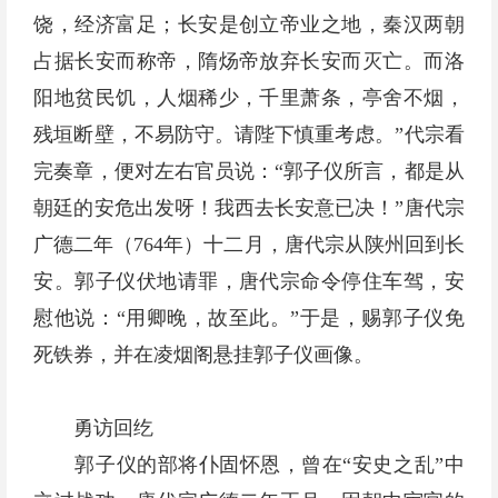
饶，经济富足；长安是创立帝业之地，秦汉两朝
占据长安而称帝，隋炀帝放弃长安而灭亡。而洛
阳地贫民饥，人烟稀少，千里萧条，亭舍不烟，
残垣断壁，不易防守。请陛下慎重考虑。”代宗看
完奏章，便对左右官员说：“郭子仪所言，都是从
朝廷的安危出发呀！我西去长安意已决！”唐代宗
广德二年（764年）十二月，唐代宗从陕州回到长
安。郭子仪伏地请罪，唐代宗命令停住车驾，安
慰他说：“用卿晚，故至此。”于是，赐郭子仪免
死铁券，并在凌烟阁悬挂郭子仪画像。
勇访回纥
郭子仪的部将仆固怀恩，曾在“安史之乱”中