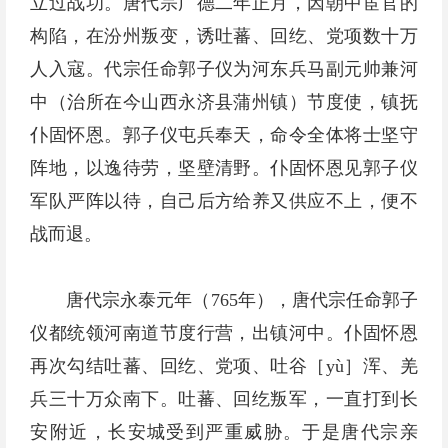
立过战功。唐代宗广德二年正月，因朝中宦官的
构陷，在汾州叛变，诱吐蕃、回纥、党项数十万
人入寇。代宗任命郭子仪为河东兵马副元帅兼河
中（治所在今山西永济县蒲州镇）节度使，镇抚
仆固怀恩。郭子仪屯兵奉天，命令全体将士坚守
阵地，以逸待劳，坚壁清野。仆固怀恩见郭子仪
军队严阵以待，自己后方给养又供应不上，便不
战而退。
唐代宗永泰元年（765年），唐代宗任命郭子
仪都统领河南道节度行营，出镇河中。仆固怀恩
再次勾结吐蕃、回纥、党项、吐谷［yù］浑、羌
兵三十万众南下。吐蕃、回纥叛军，一直打到长
安附近，长安城受到严重威胁。于是唐代宗亲