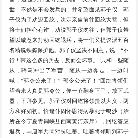
世，不然是不会发兵的，并希望面见郭子仪。郭
子仪为了劝退回纥，决定亲自前往回纥大营，但
将士们担心有诈，劝说郭子仪勿往，但郭子仪希
望以诚意来打动回纥退兵，将士们又提议派五百
名精锐铁骑保护他。郭子仪坚决不同意，说：“不
行！带这么多的兵去，反而会坏事。”只和一些随
从，骑马冲出了军营，随从一边奔走，一边叫
喊：“郭令公来了！”“郭令公来了！”回纥将领们
望着来人真是郭令公，便一齐翻身下马，放下武
器，下拜参见。郭子仪对回纥将领责以大义，两
方和好如初。恰逢仆固怀恩得病暴死于鸣沙（治
所在今宁夏青铜峡县西南黄河东岸），回纥答应
退兵，与唐军共同对抗吐蕃。吐蕃将领听到郭子