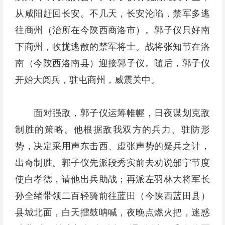
从咸阳赶回长安。不几天，长安沦陷，禁军多逃
往商州（治所在今陕西商洛市）。郭子仪只好南
下商州，收拢逃散的禁军将士。战将张知节在洛
南（今陕西洛南县）迎接郭子仪。随后，郭子仪
开始大阅兵，驻屯商州，威震关中。
面对强敌，郭子仪运筹帷幄，日夜谋划克敌
制胜的策略。他根据敌我双方的兵力、驻防形
势，决定采用声东击西、虚张声势的疑兵之计，
出奇制胜。郭子仪先派段秀实前去劝说邠宁节度
使白孝德，请他出兵助战；再派左羽林大将军长
孙全绪带领二百轻骑前往蓝田（今陕西蓝田县）
县城北面，白天擂鼓呐喊，夜晚点燃火把，迷惑