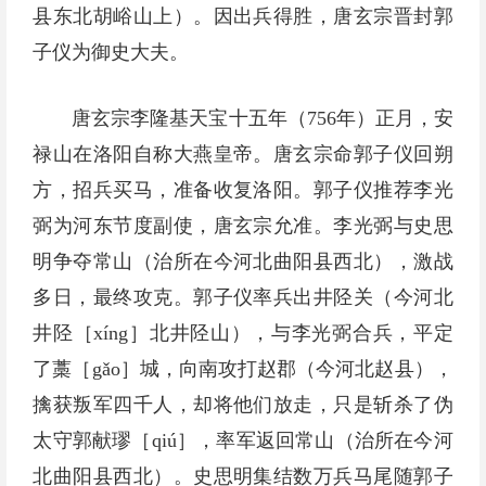
县东北胡峪山上）。因出兵得胜，唐玄宗晋封郭
子仪为御史大夫。
唐玄宗李隆基天宝十五年（756年）正月，安
禄山在洛阳自称大燕皇帝。唐玄宗命郭子仪回朔
方，招兵买马，准备收复洛阳。郭子仪推荐李光
弼为河东节度副使，唐玄宗允准。李光弼与史思
明争夺常山（治所在今河北曲阳县西北），激战
多日，最终攻克。郭子仪率兵出井陉关（今河北
井陉［xíng］北井陉山），与李光弼合兵，平定
了藁［gǎo］城，向南攻打赵郡（今河北赵县），
擒获叛军四千人，却将他们放走，只是斩杀了伪
太守郭献璆［qiú］，率军返回常山（治所在今河
北曲阳县西北）。史思明集结数万兵马尾随郭子