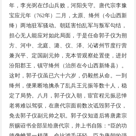
年，李光弼在邙山兵败，河阳失守。唐代宗李豫
宝应元年（762年）二月，太原、绛州（今山西新
绛）两地驻军骚动。朝廷害怕乱军与叛军勾结，
担心无人能应对如此局面，于是任命郭子仪为朔
方、河中、北庭、潞、仪、泽、沁诸州节度行营
兼兴平、定国副元帅，充本管观察处置使，进封
汾阳郡王，镇守绛州（治所在今山西新绛县）。
这时，郭子仪虽已六十六岁，仍毅然从命。一到
绛州，便果断地擒杀了乱兵王元振等数十人，稳
定了局势。八月，郭子仪入朝，宦官程元振忌惮
老将难以驾驭，在唐代宗面前数次诋毁郭子仪，
免去郭子仪副元帅之职。郭子仪知道后将唐肃宗
所赐诏书全部呈给唐代宗，并上书自陈：“臣的功
德像蝉翼一样薄，命比鸿毛还轻。臣为唐朝的强