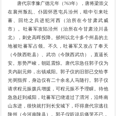
唐代宗李豫广德元年（763年），唐将梁崇义
在襄州叛乱、仆固怀恩屯兵汾州，暗中引来吐
蕃、回纥之兵进犯河西（治所在今甘肃武威
市）。吐蕃军攻陷泾州（治所在今甘肃泾川县
北），刺史高晖投降。邠州以北十多个州县的土
地被吐蕃军占领。不久，吐蕃军又攻占了奉天
（今陕西乾县）、武功（今陕西武功），直逼长
安。形势严峻，朝廷震惊。唐代宗急任郭子仪为
关内副元帅，出镇咸阳。郭子仪的旧部已交给李
光弼指挥，身边仅有二十余名人马随行。郭子仪
请求程元振拨兵增援，可程元振不予理睬。待他
急急赶到咸阳，吐蕃军已绕道过了渭河，沿终南
山东进，很快就打到长安城下，吓得唐代宗逃往
陕州（今河南陕县）。郭子仪听说后痛哭不已，