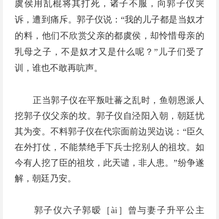
虞侯用乱棍将其打死，诸子不服，向郭子仪哭
诉，遭到痛斥。郭子仪说：“我的儿子都是当奴才
的料，他们不欣赏父亲的都虞侯，却怜惜母亲的
乳母之子，不是奴才又是什么呢？”儿子们受了
训，谁也不敢再吭声。
正当郭子仪在平叛吐蕃之乱时，鱼朝恩派人
挖郭子仪父亲的坟。郭子仪自泾阳入朝，朝廷忧
其为变。不料郭子仪在代宗面前边哭边说：“臣久
在外打仗，不能禁绝手下兵士挖别人的祖坟。如
今有人挖了臣的祖坟，此天谴，非人患。”纷争遂
解，朝廷乃安。
郭子仪六子郭暧［ài］曾与妻子升平公主