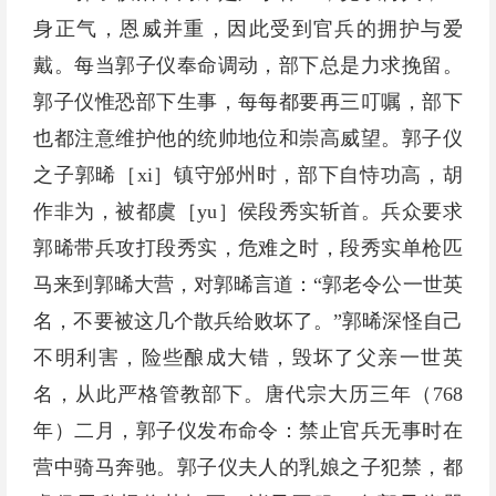
身正气，恩威并重，因此受到官兵的拥护与爱
戴。每当郭子仪奉命调动，部下总是力求挽留。
郭子仪惟恐部下生事，每每都要再三叮嘱，部下
也都注意维护他的统帅地位和崇高威望。郭子仪
之子郭晞［xi］镇守邠州时，部下自恃功高，胡
作非为，被都虞［yu］侯段秀实斩首。兵众要求
郭晞带兵攻打段秀实，危难之时，段秀实单枪匹
马来到郭晞大营，对郭晞言道：“郭老令公一世英
名，不要被这几个散兵给败坏了。”郭晞深怪自己
不明利害，险些酿成大错，毁坏了父亲一世英
名，从此严格管教部下。唐代宗大历三年（768
年）二月，郭子仪发布命令：禁止官兵无事时在
营中骑马奔驰。郭子仪夫人的乳娘之子犯禁，都