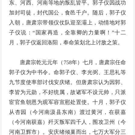
东、河西、河南等地的叛乱皆平。郭子仪因战功
加封司徒，封代国公，食邑千户。随后，郭子仪
入朝，唐肃宗带领仪仗队迎至灞上，动情地对郭
子仪说：“国家再造，全靠卿的力量啊！”十二
月，郭子仪返回洛阳，奉命策划北上讨敌之策。
唐肃宗乾元元年（758年）七月，唐肃宗任命
郭子仪为中书令。命郭子仪、李光弼、王思礼等
九节度使率部讨伐安庆绪。但唐肃宗认为因郭、
李皆为元勋，不好统属，故诸军不设元帅，只派
宦官鱼朝恩为观军容宣慰处置使。十月，郭子仪
从杏园（今河南汲县东南）渡过黄河，在获嘉
（今河南获嘉）歼灭叛军四千人，围攻卫州（今
河南卫辉市）。安庆绪倾巢而出，七万大军分三