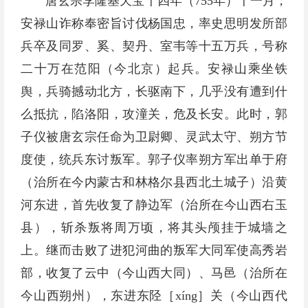
唐玄宗李隆基天宝十四年（755年）十一月，
安禄山诈称奉密旨讨伐杨国忠，率史思明发所部
兵卒及同罗、奚、契丹、室韦等十五万兵，号称
二十万在范阳（今北京）起兵。安禄山乘坐铁
舆，兵骑撼动北方，长驱南下，几乎没有遭到什
么抵抗，陷洛阳，攻潼关，危及长安。此时，郭
子仪被唐玄宗任命为卫尉卿、灵武太守、朔方节
度使，统兵东讨叛军。郭子仪率朔方军出单于府
（治所在今内蒙古和林格尔县西北土城子）沿黄
河东进，首先收复了静边军（治所在今山西右玉
县），斩杀叛将周万顷，将其头颅挂于城墙之
上。继而击败了进犯河曲的叛军大同军使高秀岩
部，收复了云中（今山西大同）、马邑（治所在
今山西朔州），东进东陉［xíng］关（今山西代