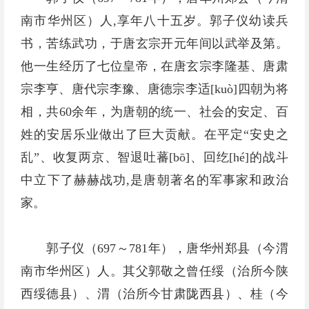
南市华州区）人,享年八十五岁。郭子仪幼读兵
书，苦练武功，于唐玄宗开元年间以武举及第。
他一生经历了七位皇帝，在唐玄宗李隆基、唐肃
宗李亨、唐代宗李豫、唐德宗李适[kuò]四朝为将
相，共60余年，为唐朝的统一、社会的安定、百
姓的安居乐业做出了巨大贡献。在平定“安史之
乱”、收复两京、智退吐蕃[bō]、回纥[hé]的战斗
中立下了赫赫战功,是唐朝著名的军事家和政治
家。
郭子仪（697～781年），唐华州郑县（今渭
南市华州区）人。其父郭敬之曾任绥（治所今陕
西绥德县）、渭（治所今甘肃陇西县）、桂（今