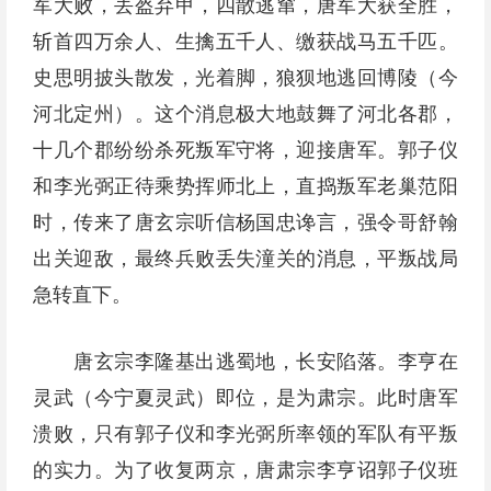
军大败，丢盔弃甲，四散逃窜，唐军大获全胜，
斩首四万余人、生擒五千人、缴获战马五千匹。
史思明披头散发，光着脚，狼狈地逃回博陵（今
河北定州）。这个消息极大地鼓舞了河北各郡，
十几个郡纷纷杀死叛军守将，迎接唐军。郭子仪
和李光弼正待乘势挥师北上，直捣叛军老巢范阳
时，传来了唐玄宗听信杨国忠谗言，强令哥舒翰
出关迎敌，最终兵败丢失潼关的消息，平叛战局
急转直下。
唐玄宗李隆基出逃蜀地，长安陷落。李亨在
灵武（今宁夏灵武）即位，是为肃宗。此时唐军
溃败，只有郭子仪和李光弼所率领的军队有平叛
的实力。为了收复两京，唐肃宗李亨诏郭子仪班