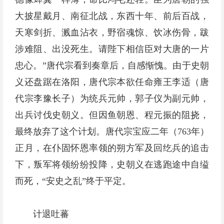
大披星戴月、南征北战，东西十年、前后百战，
天寒剑折、溅血沾衣，野宿魂惊、饮冰伤骨，跋
涉难阻、出没死生。请陛下相信臣对大唐的一片
忠心。”唐代宗看到奏章后，自感惭愧。由于史朝
义还盘踞在洛阳，唐代宗本欲任命雍王李适（唐
代宗李豫长子）为统兵元帅，郭子仪为副元帅，
出兵讨伐史朝义。但因鱼朝恩、程元振的阻挠，
最终放弃了这个计划。唐代宗宝应二年（763年）
正月，在仆固怀恩率领的朔方军及回纥兵的追击
下，叛军将领纷纷投降，史朝义在逃跑途中自缢
而死，“安史之乱”终于平定。
计退吐蕃