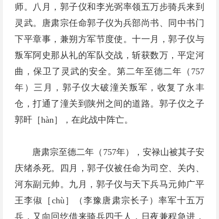
师。八月，郭子仪和李光弼率领五万步骑兵来到
灵武。唐肃宗任命郭子仪为兵部尚书、同中书门
下平章事，兼朔方军节度使。十一月，郭子仪与
叛军阿史那从礼的军队交战，斩获数万，平定河
曲，保卫了灵武的安全。第二年至德二年（757
年）三月，郭子仪大破潼关叛军，收复了永丰
仓，打通了潼关到陕州之间的道路。郭子仪之子
郭旰［hàn］，在此战中阵亡。
唐肃宗至德二年（757年），安禄山被其子安
庆绪杀死。四月，郭子仪被任命为司空、关内、
河东副元帅。九月，郭子仪与天下兵马元帅广平
王李俶［chù］（李豫唐肃宗长子）率军十五万
兵，又向回纥借来骑兵四千人，日夜兼程急进，