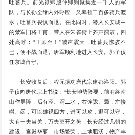
吐蕃兵。前光禄卿殷仲卿则聚集近一千人的军
队，与长孙全绪内外呼应，又率领二百多骑兵渡
水，吐蕃兵畏惧而退。在此同时，潜入长安城中
的禁军旧将王甫，带人在朱雀街上齐声擂鼓，四
处高呼：“王师至！”喊声震天，吐蕃兵惊骇不
已，便不战而退。唐军顺利地进入长安。郭子仪
任京城留守。
长安收复后，程元振劝唐代宗建都洛阳。郭
子仪向唐代宗上书说：“长安地势险要，前有终南
山作屏障，后有泾、渭二水，右连陇、蜀，左接
崤、函，可以雄视四方，进可以攻，退可以守，
大有一夫当关，万夫莫开之势；长安经过几朝的
建设，宫殿华丽，市场繁荣，土地肥沃，物产丰