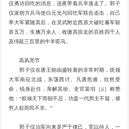
仪勇访回纥的消息，连夜带着兵卒逃走了。郭子
仪派朔方兵马使白元光与回纥军联合追击，自己
率大军紧随其后，在灵武附近西原大破吐蕃军斩
首五万，生擒万余人，收缴其掠走的百姓四千人
及绵延三百里的牛羊驼马。
高风亮节
郭子仪在唐王朝由盛转衰的非常时期，统领
大军南征北战，东荡西讨。凡遇危难，欣然受
命，锐身赴任，亲解其纷。史官裴垍［jì］称赞
他：“权倾天下而朝不忌，功盖一代而主不疑，侈
穷人欲而民不非。”
郭子仪治军向来是严于律己，宽以待人，一