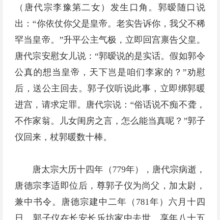
（唐代宗李豫第二女）发生口角。郭暧随口说
出：“你依仗你父是皇帝。老实告诉你，我父不稀
罕当皇帝。”升平公主气极，立即回宫禀告父皇。
唐代宗安慰女儿说：“郭暧说的是实话。假如郭令
公真的想当皇帝，天下岂是咱们李家的？”劝慰
后，送公主回去。郭子仪听说此事，立即绑郭暖
进宫，请求定罪。唐代宗说：“俗话说不痴不聋，
不作家翁。儿女闺房之言，怎么能当真呢？”郭子
仪回来，杖郭暖数十棒。
唐太宗大历十四年（779年），唐代宗病逝，
唐德宗李适即位后，尊郭子仪为尚父，加太尉，
兼中书令。唐德宗建中二年（781年）六月十四
日，郭子仪在长安长乐坊家中去世，享年八十五