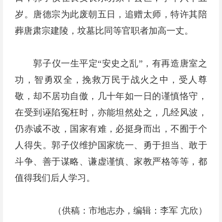
岁。唐德宗为此废朝五日，追赠太师，特许其陪
葬唐肃宗建陵，坟墓比同等官职者加高一丈。
郭子仪一生平定“安史之乱”，有再造唐室之
功，智勇双全，挽救万民于战火之中，受人尊
敬，却不居功自傲，几十年如一日的谨慎恪守，
在受到诬陷冤枉时，亦能坦然处之，几经风波，
仍赤诚不改，国家有难，必挺身而出，不囿于个
人得失。郭子仪维护国家统一、勇于担当、敢于
斗争、善于谋略、谦虚谨慎、家教严格等等，都
值得我们后人学习。
（供稿：市地志办，编辑：李军 亢欣）