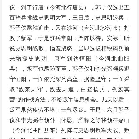
仪，到了行唐（今河北行唐县），郭子仪选出五
百骑兵挑战史思明大军，三日后，史思明退兵，
郭子仪乘胜追击，又在沙河（今河北沙河市）打
败了叛军，于是驻兵常阳，严阵以待。安禄山听
说史思明战败，恼羞成怒，当即选拔精锐骑兵前
来增援史思明。唐军到达恒阳（今河北曲阳
县），叛军也尾随而至，郭子仪和李光弼领兵退
守恒阳，一面依托深沟高垒，据险坚守；一面采
取“敌来则守，敌去则追，白昼扬兵，夜袭其
营”的作战方法，不给叛军喘息机会。几天以后，
叛军果然疲劳不堪，士气尽丧。于是，六月郭子
仪和李光弼率领仆固怀恩、浑释之等将领在嘉山
（今河北曲阳县东）列阵与史思明叛军大战。叛