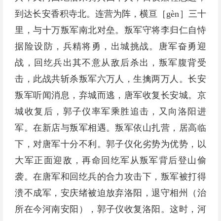
到达长安香积寺北。连营为阵，横亘［gèn］三十
里，与十万叛军南北对垒。叛军守将李归仁自恃
据险设防，兵精将勇，出城挑战。唐军奋勇迎
战，回纥兵出其不意从敌后杀出，叛军腹背受
击，此战共斩杀叛军六万人，生擒两万人。长安
叛军听闻消息，弃城而逃，唐军收复长安城。京
城收复后，郭子仪率军乘胜追击，又向洛阳进
军。在新店与叛军相遇。叛军依山扎营，居高临
下，对唐军十分不利。郭子仪化劣势为优势，以
大军正面迎敌，再命回纥军从叛军背后登山偷
袭。在唐军和回纥兵的合力攻击下，叛军被打得
溃不成军，安庆绪被迫放弃洛阳，退守相州（治
所在今河南安阳），郭子仪收复洛阳。这时，河