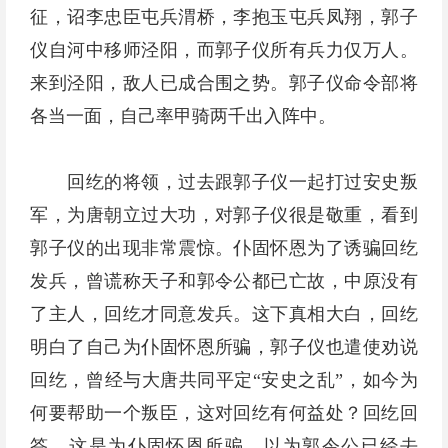
征，诏李忠臣屯兵渭桥，李抱玉屯兵凤翔，郭子
仪自河中移师泾阳，而郭子仪所有兵力仅万人。
来到泾阳，敌人已成合围之势。郭子仪命令部将
各当一面，自己率甲骑两千出入阵中。
回纥的将领，过去跟郭子仪一起打过安史叛
军，为唐朝立过大功，对郭子仪很是敬重，看到
郭子仪的出现非常震惊。仆固怀恩为了诱骗回纥
发兵，曾谎称天子和郭令公都已亡故，中原没有
了主人，回纥才同意发兵。这下真相大白，回纥
明白了自己为仆固怀恩所骗，郭子仪也遣使劝说
回纥，曾经与大唐共同平定“安史之乱”，如今为
何要帮助一个叛臣，这对回纥有何益处？回纥回
答，这是为仆固怀恩所骗，以为郭令公已经去