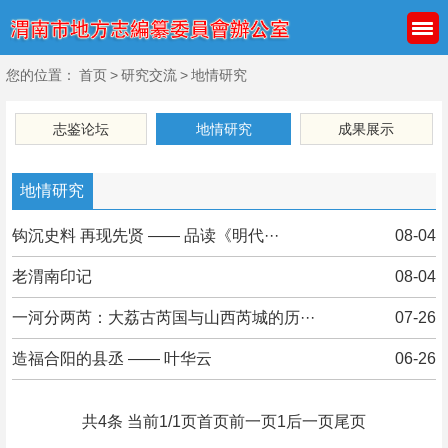
您的位置：
首页
>
研究交流
>
地情研究
志鉴论坛
地情研究
成果展示
地情研究
钩沉史料 再现先贤 —— 品读《明代···
08-04
老渭南印记
08-04
一河分两芮：大荔古芮国与山西芮城的历···
07-26
造福合阳的县丞 —— 叶华云
06-26
共4条 当前1/1页
首页
前一页
1
后一页
尾页