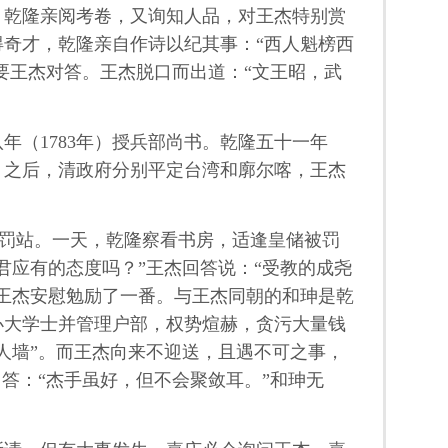
。乾隆亲阅考卷，又询知人品，对王杰特别赏
奇才，乾隆亲自作诗以纪其事：“西人魁榜西
要王杰对答。王杰脱口而出道：“文王昭，武
年（1783年）授兵部尚书。乾隆五十一年
务。之后，清政府分别平定台湾和廓尔喀，王杰
跪罚站。一天，乾隆察看书房，适逢皇储被罚
君应有的态度吗？”王杰回答说：“受教的成尧
王杰安慰勉励了一番。与王杰同朝的和珅是乾
办大学士并管理户部，权势煊赫，贪污大量钱
人墙”。而王杰向来不迎送，且遇不可之事，
答：“杰手虽好，但不会聚敛耳。”和珅无