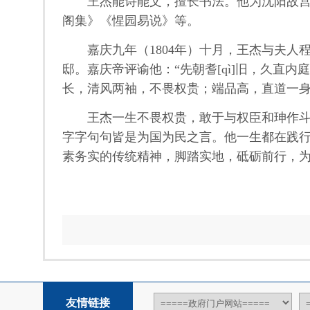
王杰能诗能文，擅长书法。他为沈阳故宫保
阁集》《惺园易说》等。
嘉庆九年（1804年）十月，王杰与夫人
邸。嘉庆帝评谕他：“先朝耆[qì]旧，久直
长，清风两袖，不畏权贵；端品高，直道一身
王杰一生不畏权贵，敢于与权臣和珅作斗争
字字句句皆是为国为民之言。他一生都在践行
素务实的传统精神，脚踏实地，砥砺前行，
友情链接