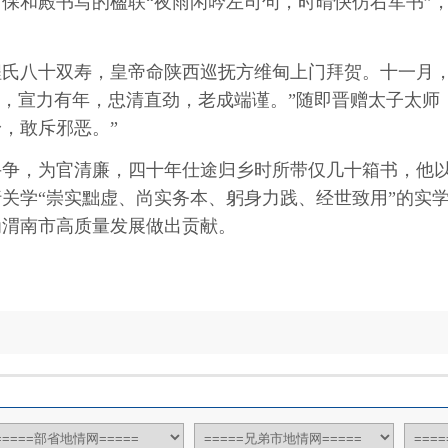
和殿书写的楹联“夜雨闲吟左司句，时晴快仿右军书”，
程氏八十双寿，皇帝命陕西巡抚方维甸上门拜贺。十一月
内庭，宣力有年，忠清直劲，老成端谨。”随即晋赠太子太师
，敢斥邪恶。”
，为官清廉，四十年仕途归乡时所带仅几十箱书，他以
关学“崇实黜虚、尚实务本、躬身力践、经世致用”的实
为渭南市高质量发展做出贡献。