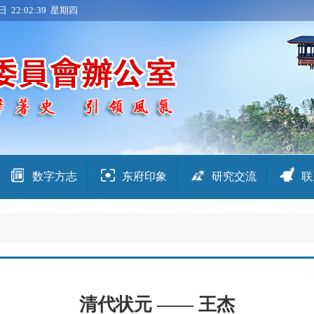
日 22:02:40 星期四
数字方志
东府印象
研究交流
联
清代状元 —— 王杰