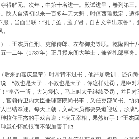
试中夺得解元。次年，中第十名进士。殿试进呈，卷列第三
。陕人自清初以来一百多年无大魁，时值西陲戡定，适得
不服，当面出联：“孔子圣，孟子贤，自古文章出东鲁”，
风。
年），王杰历任刑、吏部侍郎、左都御史等职。乾隆四十八
隆五十二年（1787年）正月授东阁大学士，兼管礼部事
。
g]琰（后来的嘉庆皇帝）时常背不过书，他严加教训，还罚
说：“教也是天子，不教也是天子，你这样处罚，是臣对
！”皇帝一听，大为震惊，马上叫太子继续受罚，并且对
领，官领侍卫内大臣兼理藩院尚书事，又任吏部尚书、协
人巴结奉迎。每天上朝，文武大员都要夹道迎送，形成“
珅拉住王杰的手戏言道：“状元宰相，果然好手！”王杰回
和珅虽心怀嫉恨而不能加害于他。