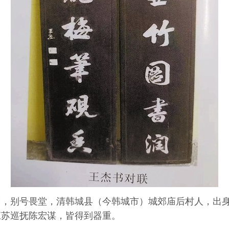
园，别号畏堂，清韩城县（今韩城市）城郊庙后村人，出身
江苏巡抚陈宏谋，皆得到器重。