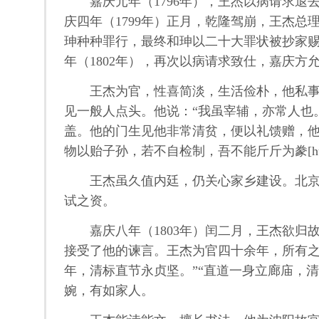
嘉庆元年（1796年），王杰以病请求退
庆四年（1799年）正月，乾隆驾崩，王杰
珅种种罪行，最终和珅以二十大罪状被抄家赐
年（1802年），再次以病请求致仕，嘉庆方
王杰为官，性喜简淡，生活俭朴，他私事出
见一般人点头。他说：“我虽宰辅，亦常人也
盖。他的门生见他非常清贫，便以礼馈赠，他
物以贻子孙，若不自检制，吾不能斤斤为豢[hu
王杰虽久值内廷，仍关心家乡建设。北京建
试之资。
嘉庆八年（1803年）闰二月，王杰欲归
接受了他的谏言。王杰为官四十余年，所有之
年，清标直节永贞坚。”“直道一身立廊庙，
婉，有如家人。