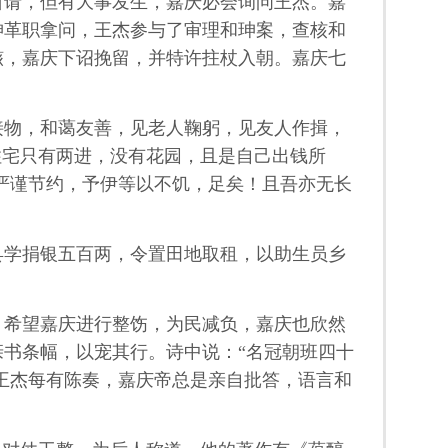
所请，但有大事发生，嘉庆必会询问王杰。嘉
珅革职拿问，王杰参与了审理和珅案，查核和
骸，嘉庆下诏挽留，并特许拄杖入朝。嘉庆七
物，和蔼友善，见老人鞠躬，见友人作揖，
住宅只有两进，没有花园，且是自己出钱所
人严谨节约，予伊等以不饥，足矣！且吾亦无长
学捐银五百两，令置田地取租，以助生员乡
，希望嘉庆进行整饬，为民减负，嘉庆也欣然
书条幅，以宠其行。诗中说：“名冠朝班四十
，王杰每有陈奏，嘉庆帝总是亲自批答，语言和