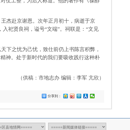
对仗工整，为后人称道。他的著作有《葆醇
，王杰赴京谢恩。次年正月初十，病逝于京
，入祀贤良祠，谥号“文端”。祠联是：“文见
天下之忧为己忧，致仕前仍上书陈言积弊，
学精神。处于新时代的我们要吸收践行这种朴
（供稿：市地志办 编辑：李军 亢欣）
分享到：