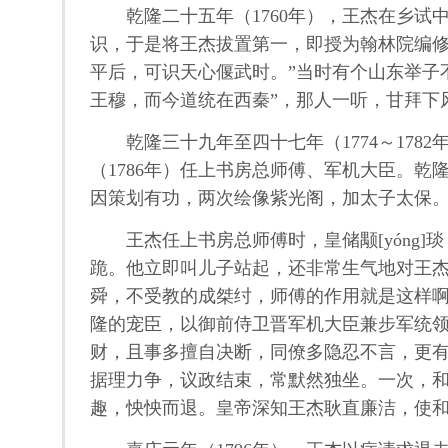
乾隆二十五年（1760年），王杰在乡
识，于是将王杰拔置第一，即授为翰林院编修
平后，可识天心偃武时。”当时有个山东举子
王穆，而今道统在西秦”，那人一听，甘拜下
乾隆三十九年至四十七年（1774～1782
（1786年）任上书房总师傅、军机大臣。乾
因策划有功，两次绘像紫光阁，加太子太保
王杰任上书房总师傅时，皇储颙[yón
跪。他立即叫儿子站起，还非常生气地对王杰
舜，不受教的成桀纣，师傅的作用就是这样啊
隆的宠臣，以御前侍卫晋军机大臣兼步军统
财，且事多擅自决断，同僚多隐忍不言，更有
据理力争，议政结束，常默然独坐。一次，和
趣，怏怏而退。皇帝深知王杰耿直廉洁，使