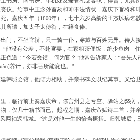
去上书房、南书房、军机处及兼管礼部各职，得旨，允其
总理丧仪。给事中王念孙首劾和珅不法情状，嘉庆下旨将和
死。嘉庆五年（1800年），七十六岁高龄的王杰以病乞
允其所请，加太子太傅衔，在籍食俸。
门，不坐官轿，只一骑一仆，穿戴与百姓无异。待人接
。”他没有公差，不赴官宴，在家粗茶便饭，绝少鱼肉。
正色道：“今若受馈，何为官？”他常告诉家人：“吾先
àn]养计，亦非吾所能庇也。”
韩城会馆，他倾力相助，并亲书碑文以纪其事。又给县
故里，临行前上奏嘉庆帝，陈言州县之亏空、驿站之弊病
物，仅几十箱书而已。起程之期，嘉庆帝赋诗二首，并亲
清风两袖返韩城。”这是对他一生的恰当概括。归韩城后