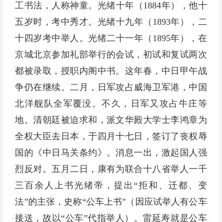
工书法，人称神童。光绪十年（1884年），他十
五岁时，考中秀才。光绪十九年（1893年），二
十四岁考中举人。光绪二十一年（1895年），在
京城北京参加礼部举行的会试，初试和复试两次
都被录取，授职内阁中书。这年春，中日甲午战
争仍在继续。二月，日军攻占威海卫军港，中国
北洋舰队全军覆没。不久，日军又攻占牛庄等
地。清朝廷被迫求和，派文华殿大学士李鸿章为
全权大臣去日本，于四月十七日，签订了丧权辱
国的《中日马关条约》。消息一出，激起国人强
烈反对。五月二日，康有为联合十八省举人一千
三百余人上书光绪帝，提出“拒和、迁都、变
法”的主张，史称“公车上书”（因应试举人有公车
接送，故以“公车”代指举人）。雷延寿就是公车