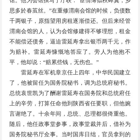
馆。他为会馆撰写了厅联：“宦情薄似秋蝉翼，乡
思多於春茧丝。”在重修渭南会馆的时候，负债数
千两银子，原指望用房租逐渐偿还。但后来经管
渭南会馆的人，认为会馆修建得不够理想，租金
不能偿还债务，逼迫雷延寿拿出银币两千元，作
为赔补。雷延寿慷慨地答应了。旁人为他抱不
平，他却说：“赔累些钱，无伤也。”
雷延寿在军机章京任上四年，中华民国建立
了，他被留任为国务院秘书，调为总统府秘书。
总统袁世凯为了酬谢雷延寿在国务院和总统府任
上的辛劳，打算任命他到陕西省任要职，但他婉
言谢绝了。十余年间，总统、总理都很倚重他。
随后，他任政事堂参事，政事堂裁并后，借补为
国务院秘书厅佥事。当时国库日绌，官员拿到的