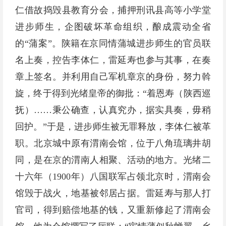
仁借故捣毁县教育分会，捕押刑讯县高等小学堂
进步师生，企图破坏革命组织，酿成震动全省
的“蒲案”。陕籍在京同情蒲城进步师生的官员联
名上奏，控告李体仁，雷延寿也参与其事，在奏
章上签名。并利用自己军机章京的身份，努力斡
旋，终于得到光绪皇帝的御批：“着恩寿（陕西巡
抚）……秉公确查，认真究办，据实具奏，毋稍
回护。”于是，进步师生被无罪释放，李体仁被革
职。北京城中原有渭南会馆，位于八角琉璃井胡
同，是在京的渭南人相聚、活动的地方。光绪二
十六年（1900年）八国联军占领北京时，渭南会
馆毁于战火，地基被邻居占据。雷延寿与那人打
官司，得到赔偿地基的钱，又重新修起了渭南会