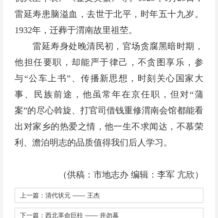
雷延寿患脑溢血，去世于北平，时年五十九岁。
1932年，迁葬于渭南故里祖茔。
雷延寿身处晚清民初，官场贪腐黑暗时期，
他担任要职，却能严于律己，不贪图享乐，参
与“公车上书”、传播新思想，时刻关心国家大
事、民族前途，他虽常年在京任职，但对“蒲
案”的尽心斡旋、打官司借钱重修渭南会馆都能看
出对家乡的热爱之情，他一生不求闻达，不慕荣
利、澹泊明志的品质值得我们后人学习。
（供稿：市地志办 编辑：李军 亢欣）
上一篇：
清代状元 —— 王杰
下一篇：
西北革命巨柱 —— 井勿幕