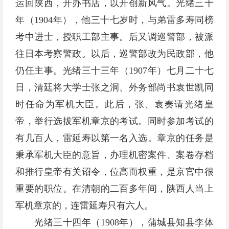
运回陕西，开办书店，以开创新风气。光绪三十
年（1904年），他三十七岁时，与弟雷多寿同榜
考中进士，授职工部主事。后又调巡警部，被派
往日本考察警政。以后，巡警部改为民政部，他
仍任主事。光绪三十三年（1907年）七月二十七
日，清廷将大学士张之洞、外务部尚书袁世凯同
时任命为军机大臣。此后，张、袁奏请光绪皇
帝，举行选拔军机章京的考试。同时参加考试的
有几百人，雷延寿以第一名入选。章京的任务是
秉承军机大臣的意旨，办理机密案件、案卷存档
和推行皇帝有关诏令，位高而权重，是京官中很
重要的职位。在清朝的二百多年间，陕西人当上
军机章京的，连雷延寿只有六人。
光绪三十四年（1908年），蒲城县知县李体