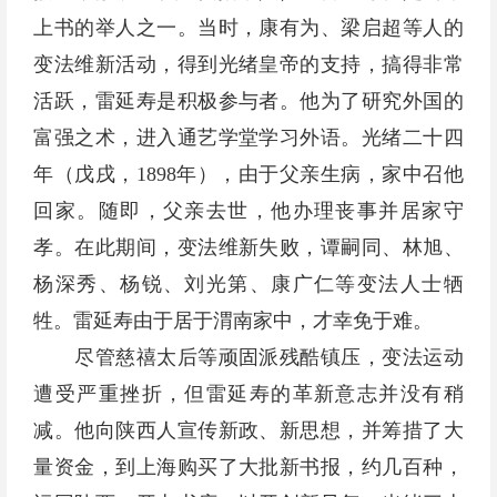
上书的举人之一。当时，康有为、梁启超等人的
变法维新活动，得到光绪皇帝的支持，搞得非常
活跃，雷延寿是积极参与者。他为了研究外国的
富强之术，进入通艺学堂学习外语。光绪二十四
年（戊戌，1898年），由于父亲生病，家中召他
回家。随即，父亲去世，他办理丧事并居家守
孝。在此期间，变法维新失败，谭嗣同、林旭、
杨深秀、杨锐、刘光第、康广仁等变法人士牺
牲。雷延寿由于居于渭南家中，才幸免于难。
尽管慈禧太后等顽固派残酷镇压，变法运动
遭受严重挫折，但雷延寿的革新意志并没有稍
减。他向陕西人宣传新政、新思想，并筹措了大
量资金，到上海购买了大批新书报，约几百种，