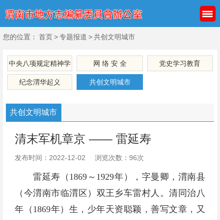
您的位置：
首页
>
专题报道
>
共创文明城市
中央八项规定精神学
网 络 安 全
党史学习教育
习教育
纪念渭华起义
共创文明城市
共创文明城市
清末军机章京 —— 雷延寿
发布时间：2022-12-02
浏览次数：96次
雷延寿（1869～1929年），字曼卿，渭南县
（今渭南市临渭区）双王乡车雷村人。清同治八
年（1869年）生，少年天资聪颖，善写文章，又