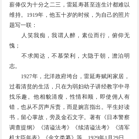
薪俸仅为十分之二三，雷延寿甚至连生计都难以
维持。1919年，他五十岁的时候，为自己的照片
题写一联：
人笑我痴，我谓人醉，素位而行，俯仰无
愧；
不求闻达，不慕荣利，大隐于朝，澹泊明
志。
1927年，北洋政府垮台，雷延寿赋闲家居，
过着清贫的生活，只在为弱妇幼子讲经教字中寻
找乐趣。他相貌清瘦，性情和顺，即使佣人有
错，也从不厉声斥责，而是婉言指出。平生好读
书，留心掌故，旁及金石文字。著有《日本警察
调查提纲》《清谥法考》《续清谥法考》《清军
机大臣年表》《金文类纂》等。1929年1月29日，